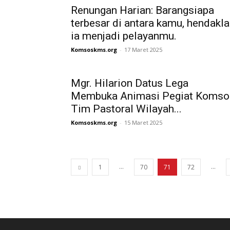
Renungan Harian: Barangsiapa
terbesar di antara kamu, hendakl
ia menjadi pelayanmu.
Komsoskms.org
-
17 Maret 2025
Mgr. Hilarion Datus Lega
Membuka Animasi Pegiat Komso
Tim Pastoral Wilayah...
Komsoskms.org
-
15 Maret 2025
...
...
1
70
71
72