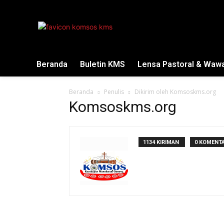
Beranda
Buletin KMS
Lensa Pastoral & Waw
Beranda
Penulis
Dikirim oleh Komsoskms.org
Komsoskms.org
1134 KIRIMAN
0 KOMENT