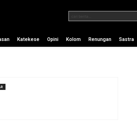
cari berita...
asan
Katekese
Opini
Kolom
Renungan
Sastra
AR