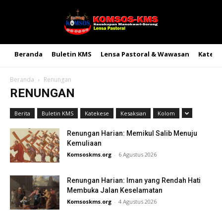
Beranda
Buletin KMS
Lensa Pastoral & Wawasan
Kateke
Beranda
Renungan
RENUNGAN
Berita
Buletin KMS
Katekese
Kesaksian
Kolom
Renungan Harian: Memikul Salib Menuju
Kemuliaan
Komsoskms.org
-
6 Agustus 2026
Renungan Harian: Iman yang Rendah Hati
Membuka Jalan Keselamatan
Komsoskms.org
-
4 Agustus 2026