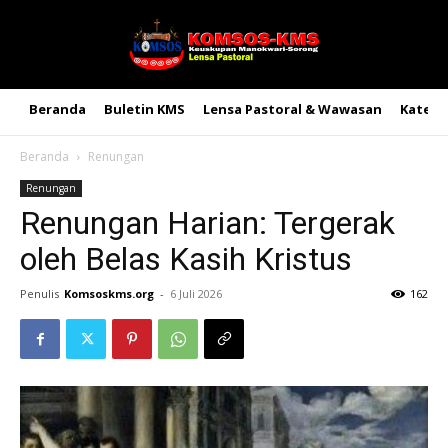
Beranda
Buletin KMS
Lensa Pastoral & Wawasan
Kateke
Beranda
Renungan
Renungan
Renungan Harian: Tergerak
oleh Belas Kasih Kristus
Penulis
Komsoskms.org
-
6 Juli 2026
162