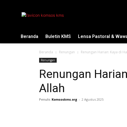
Beranda
Buletin KMS
Lensa Pastoral & Waw
Beranda
Renungan
Renungan Harian: Kaya di H
Renungan
Renungan Harian
Allah
Penulis
Komsoskms.org
-
2 Agustus 2025