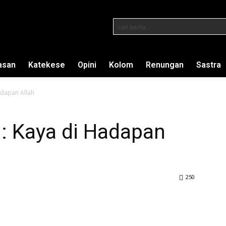
cari berita...
asan
Katekese
Opini
Kolom
Renungan
Sastra
adapan Allah
: Kaya di Hadapan
250