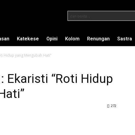
cari berita...
asan
Katekese
Opini
Kolom
Renungan
Sastra
Roti Hidup yang Mengubah Hati”
 Ekaristi “Roti Hidup
ati”
272