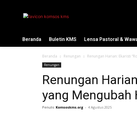
Beranda
Buletin KMS
Lensa Pastoral & Waw
Beranda
Renungan
Renungan Harian: Ekaristi “
Renungan
Renungan Harian:
yang Mengubah H
Penulis
Komsoskms.org
-
4 Agustus 2025