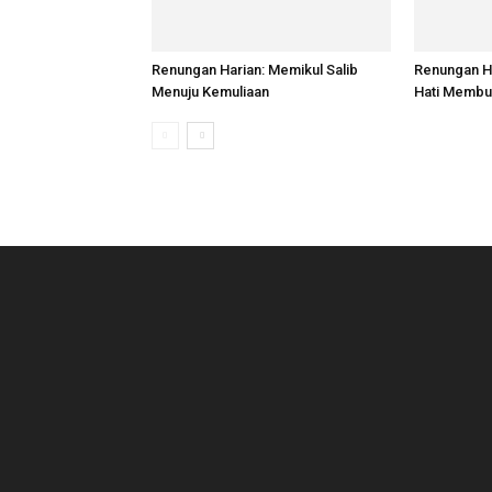
Renungan Harian: Memikul Salib
Renungan H
Menuju Kemuliaan
Hati Membu