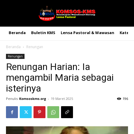
Beranda
Buletin KMS
Lensa Pastoral & Wawasan
Kateke
Beranda
Renungan
Renungan
Renungan Harian: Ia
mengambil Maria sebagai
isterinya
Penulis
Komsoskms.org
-
19 Maret 2025
196