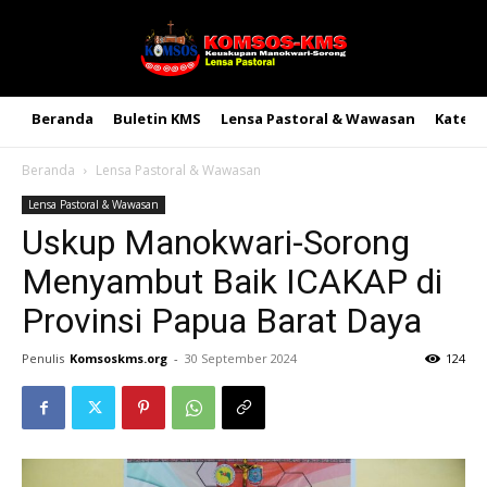
Beranda
Buletin KMS
Lensa Pastoral & Wawasan
Kateke
Beranda
Lensa Pastoral & Wawasan
Lensa Pastoral & Wawasan
Uskup Manokwari-Sorong
Menyambut Baik ICAKAP di
Provinsi Papua Barat Daya
Penulis
Komsoskms.org
-
30 September 2024
124