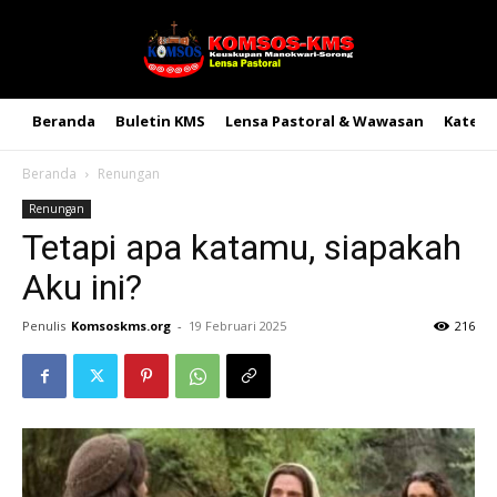
Beranda
Buletin KMS
Lensa Pastoral & Wawasan
Kateke
Beranda
Renungan
Renungan
Tetapi apa katamu, siapakah
Aku ini?
Penulis
Komsoskms.org
-
19 Februari 2025
216