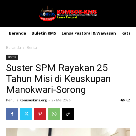
Beranda
Buletin KMS
Lensa Pastoral & Wawasan
Kateke
Beranda
Berita
Berita
Suster SPM Rayakan 25
Tahun Misi di Keuskupan
Manokwari-Sorong
Penulis
Komsoskms.org
-
27 Mei 2026
62