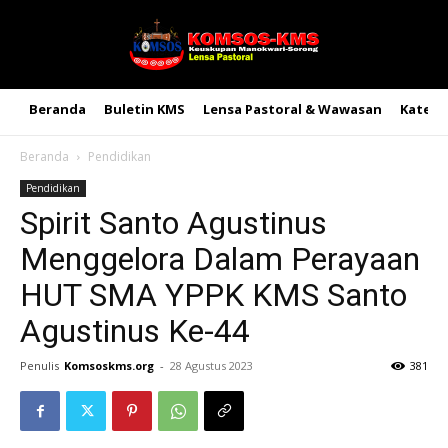
Beranda
Buletin KMS
Lensa Pastoral & Wawasan
Kateke
Beranda
Pendidikan
Pendidikan
Spirit Santo Agustinus
Menggelora Dalam Perayaan
HUT SMA YPPK KMS Santo
Agustinus Ke-44
Penulis
Komsoskms.org
-
28 Agustus 2023
381