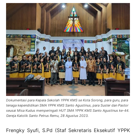
Dokumentasi para Kepala Sekolah YPPK KMS se Kota Sorong, para guru, para
tenaga kependidikan SMA YPPK KMS Santo Agustinus, para Suster dan Pastor
seusai Misa Kudus memperingati HUT SMA YPPK KMS Santo Agustinus ke-44.
Gereja Katolik Santo Petrus Remu, 28 Agustus 2023.
Frengky Syufi, S.Pd (Staf Sekretaris Eksekutif YPPK