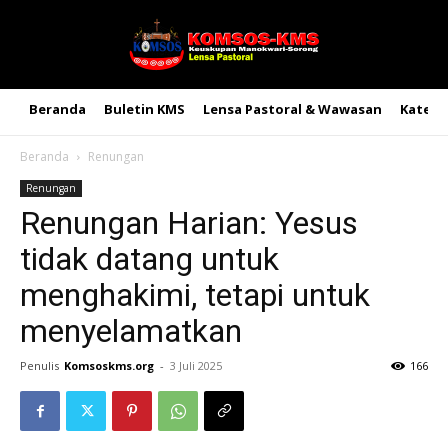
Beranda
Buletin KMS
Lensa Pastoral & Wawasan
Kateke
Beranda
Renungan
Renungan
Renungan Harian: Yesus
tidak datang untuk
menghakimi, tetapi untuk
menyelamatkan
Penulis
Komsoskms.org
-
3 Juli 2025
166