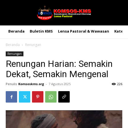
Beranda
Buletin KMS
Lensa Pastoral & Wawasan
Kateke
Beranda
Renungan
Renungan
Renungan Harian: Semakin
Dekat, Semakin Mengenal
Penulis
Komsoskms.org
-
7 Agustus 2025
226