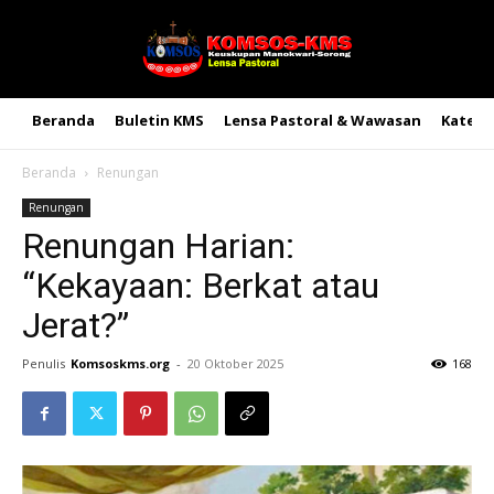
Beranda
Buletin KMS
Lensa Pastoral & Wawasan
Kateke
Beranda
Renungan
Renungan
Renungan Harian:
“Kekayaan: Berkat atau
Jerat?”
Penulis
Komsoskms.org
-
20 Oktober 2025
168