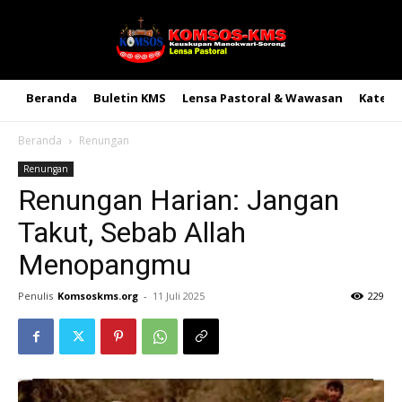
Beranda
Buletin KMS
Lensa Pastoral & Wawasan
Kateke
Beranda
Renungan
Renungan
Renungan Harian: Jangan
Takut, Sebab Allah
Menopangmu
Penulis
Komsoskms.org
-
11 Juli 2025
229