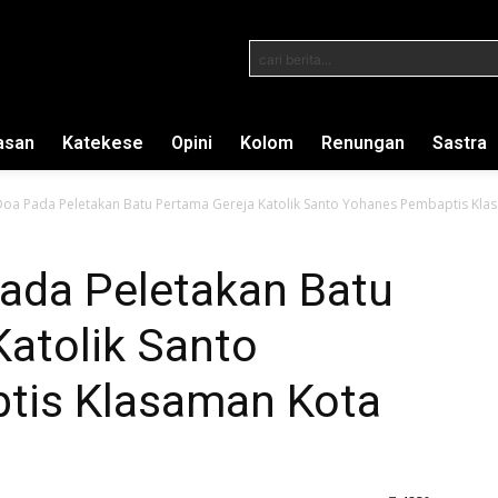
cari berita...
asan
Katekese
Opini
Kolom
Renungan
Sastra
oa Pada Peletakan Batu Pertama Gereja Katolik Santo Yohanes Pembaptis Klas
ada Peletakan Batu
atolik Santo
tis Klasaman Kota