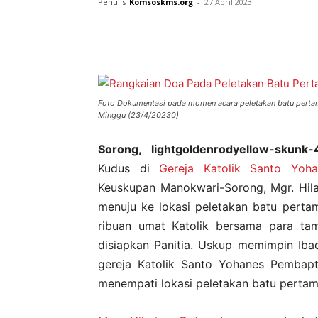
Penulis
Komsoskms.org
-
27 April 2023
Foto Dokumentasi pada momen acara peletakan batu perta
Minggu (23/4/20230)
Sorong, lightgoldenrodyellow-skunk-
Kudus di
Gereja Katolik Santo Yoh
Keuskupan Manokwari-Sorong, Mgr. Hil
menuju ke lokasi peletakan batu perta
ribuan umat Katolik bersama para ta
disiapkan Panitia. Uskup memimpin Ib
gereja Katolik Santo Yohanes Pembap
menempati lokasi peletakan batu pertam