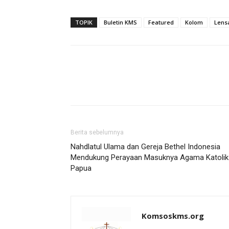
TOPIK
Buletin KMS
Featured
Kolom
Lens
Berita sebelumnya
Nahdlatul Ulama dan Gereja Bethel Indonesia
Mendukung Perayaan Masuknya Agama Katolik 
Papua
Komsoskms.org