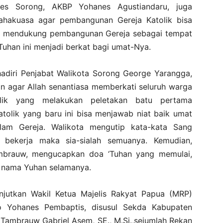
res Sorong, AKBP Yohanes Agustiandaru, juga
akuasa agar pembangunan Gereja Katolik bisa
etap mendukung pembangunan Gereja sebagai tempat
Tuhan ini menjadi berkat bagi umat-Nya.
hadiri Penjabat Walikota Sorong George Yarangga,
n agar Allah senantiasa memberkati seluruh warga
lik yang melakukan peletakan batu pertama
olik yang baru ini bisa menjawab niat baik umat
lam Gereja. Walikota mengutip kata-kata Sang
bekerja maka sia-sialah semuanya. Kemudian,
mbrauw, mengucapkan doa ‘Tuhan yang memulai,
h nama Yuhan selamanya.
njutkan Wakil Ketua Majelis Rakyat Papua (MRP)
 Yohanes Pembaptis, disusul Sekda Kabupaten
 Tambrauw Gabriel Asem, SE., M.Si.,sejumlah Rekan