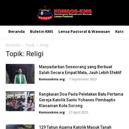
Beranda
Buletin KMS
Lensa Pastoral & Wawasan
Kateke
Beranda
Topik
Religi
Topik: Religi
Manyadarkan Seseorang yang Berbuat
Salah Secara Empat Mata, Jauh Lebih Efektif
Komsoskms.org
-
7 September 2023
Rangkaian Doa Pada Peletakan Batu Pertama
Gereja Katolik Santo Yohanes Pembaptis
Klasaman Kota Sorong
Komsoskms.org
-
27 April 2023
129 Tahun Agama Katolik Masuk Tanah