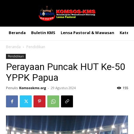
Beranda
Buletin KMS
Lensa Pastoral & Wawasan
Kateke
Beranda
Pendidikan
Pendidikan
Perayaan Puncak HUT Ke-50
YPPK Papua
Penulis
Komsoskms.org
-
29 Agustus 2024
155