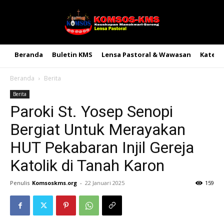
Beranda
Buletin KMS
Lensa Pastoral & Wawasan
Kateke
Beranda
Berita
Berita
Paroki St. Yosep Senopi
Bergiat Untuk Merayakan
HUT Pekabaran Injil Gereja
Katolik di Tanah Karon
Penulis
Komsoskms.org
-
22 Januari 2025
159