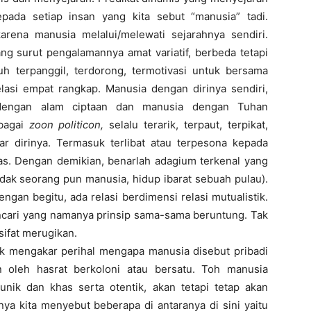
ada setiap insan yang kita sebut “manusia” tadi.
arena manusia melalui/melewati sejarahnya sendiri.
ng surut pengalamannya amat variatif, berbeda tetapi
h terpanggil, terdorong, termotivasi untuk bersama
relasi empat rangkap. Manusia dengan dirinya sendiri,
dengan alam ciptaan dan manusia dengan Tuhan
ebagai
zoon politicon,
selalu terarik, terpaut, terpikat,
uar dirinya. Termasuk terlibat atau terpesona kepada
as. Dengan demikian, benarlah adagium terkenal yang
dak seorang pun manusia, hidup ibarat sebuah pulau).
engan begitu, ada relasi berdimensi relasi mutualistik.
ncari yang namanya prinsip sama-sama beruntung. Tak
ifat merugikan.
uk mengakar perihal mengapa manusia disebut pribadi
an oleh hasrat berkoloni atau bersatu. Toh manusia
nik dan khas serta otentik, akan tetapi tetap akan
a kita menyebut beberapa di antaranya di sini yaitu