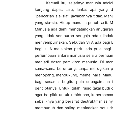
Kecuali itu, sejatinya manusia adalah te
kunjung dapat. Lalu, lantas apa yang 
“pencarian sia-sia”, jawabannya tidak. Ma
yang sia-sia. Hidup manusia penuh arti. 
Manusia ada demi mendatangkan anugerah d
yang tidak sempurna sengaja ada (diada
menyempurnakan. Sebutlah Si A ada bagi B,
bagi si A melainkan perlu ada pula bagi
perjumpaan antara manusia selalu bernuan
menjadi dasar pemikiran manusia. Di ma
sama-sama beruntung, tanpa merugikan pih
menopang, mendukung, memelihara. Manusia 
bagi sesama, begitu pula sebagaimana 
penciptanya. Untuk itulah, rasio (akal budi
agar berpikir untuk kehidupan, kebersama
sebaliknya yang bersifat destruktif misa
membunuh dan saling meniadakan satu de