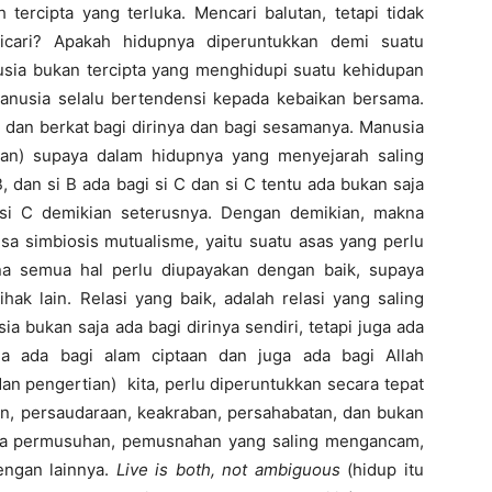
rcipta yang terluka. Mencari balutan, tetapi tidak
dicari? Apakah hidupnya diperuntukkan demi suatu
nusia bukan tercipta yang menghidupi suatu kehidupan
Manusia selalu bertendensi kepada kebaikan bersama.
an berkat bagi dirinya dan bagi sesamanya. Manusia
kan) supaya dalam hidupnya yang menyejarah saling
 dan si B ada bagi si C dan si C tentu ada bukan saja
 si C demikian seterusnya. Dengan demikian, makna
sa simbiosis mutualisme, yaitu suatu asas yang perlu
na semua hal perlu diupayakan dengan baik, supaya
ak lain. Relasi yang baik, adalah relasi yang saling
bukan saja ada bagi dirinya sendiri, tetapi juga ada
ia ada bagi alam ciptaan dan juga ada bagi Allah
 dan pengertian) kita, perlu diperuntukkan secara tepat
an, persaudaraan, keakraban, persahabatan, dan bukan
lnya permusuhan, pemusnahan yang saling mengancam,
ngan lainnya.
Live is both, not ambiguous
(hidup itu