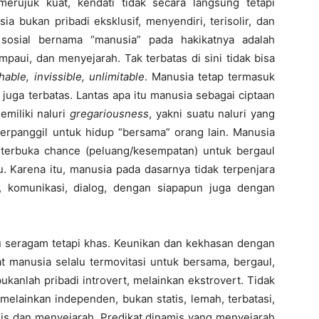
 merujuk kuat, kendati tidak secara langsung tetapi
a bukan pribadi eksklusif, menyendiri, terisolir, dan
 sosial bernama “manusia” pada hakikatnya adalah
mpaui, dan menyejarah. Tak terbatas di sini tidak bisa
able, invissible, unlimitable
. Manusia tetap termasuk
 juga terbatas. Lantas apa itu manusia sebagai ciptaan
emiliki naluri
gregariousness
, yakni suatu naluri yang
erpanggil untuk hidup “bersama” orang lain. Manusia
u terbuka chance (peluang/kesempatan) untuk bergaul
. Karena itu, manusia pada dasarnya tidak terpenjara
 komunikasi, dialog, dengan siapapun juga dengan
 seragam tetapi khas. Keunikan dan kekhasan dengan
 manusia selalu termovitasi untuk bersama, bergaul,
kanlah pribadi introvert, melainkan ekstrovert. Tidak
elainkan independen, bukan statis, lemah, terbatasi,
lis dan menyejarah. Predikat dinamis yang menyejarah