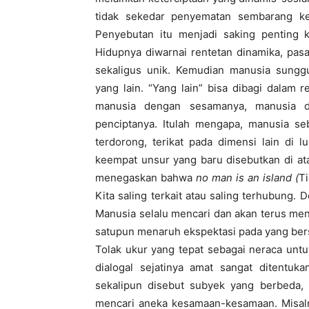
tidak sekedar penyematan sembarang kep
Penyebutan itu menjadi saking penting k
Hidupnya diwarnai rentetan dinamika, pasa
sekaligus unik. Kemudian manusia sunggu
yang lain. “Yang lain” bisa dibagi dalam 
manusia dengan sesamanya, manusia 
penciptanya. Itulah mengapa, manusia s
terdorong, terikat pada dimensi lain di l
keempat unsur yang baru disebutkan di at
menegaskan bahwa
no man is an island (
Ti
Kita saling terkait atau saling terhubung. D
Manusia selalu mencari dan akan terus me
satupun menaruh ekspektasi pada yang bers
Tolak ukur yang tepat sebagai neraca unt
dialogal sejatinya amat sangat ditentuk
sekalipun disebut subyek yang berbeda, u
mencari aneka kesamaan-kesamaan. Misalny