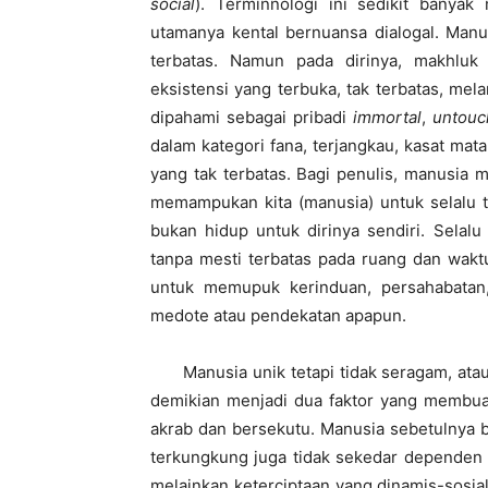
social
). Terminnologi ini sedikit banyak
utamanya kental bernuansa dialogal. Manusi
terbatas. Namun pada dirinya, makhluk
eksistensi yang terbuka, tak terbatas, mela
dipahami sebagai pribadi
immortal
,
untouch
dalam kategori fana, terjangkau, kasat mata
yang tak terbatas. Bagi penulis, manusia m
memampukan kita (manusia) untuk selalu t
bukan hidup untuk dirinya sendiri. Selal
tanpa mesti terbatas pada ruang dan waktu
untuk memupuk kerinduan, persahabatan,
medote atau pendekatan apapun.
Manusia unik tetapi tidak seragam, atau
demikian menjadi dua faktor yang membuat
akrab dan bersekutu. Manusia sebetulnya bu
terkungkung juga tidak sekedar dependen m
melainkan keterciptaan yang dinamis-sosia