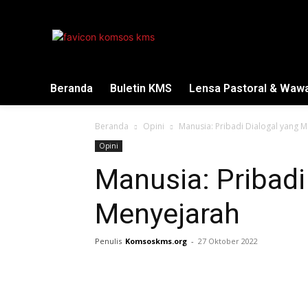
Beranda
Buletin KMS
Lensa Pastoral & Waw
Beranda
Opini
Manusia: Pribadi Dialogal yang 
Opini
Manusia: Pribadi
Menyejarah
Penulis
Komsoskms.org
-
27 Oktober 2022