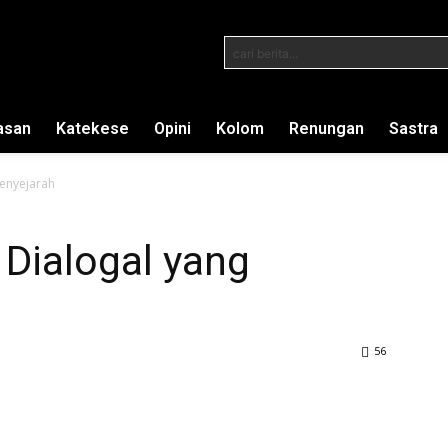
cari berita...
asan
Katekese
Opini
Kolom
Renungan
Sastra
Menyejarah
 Dialogal yang
56