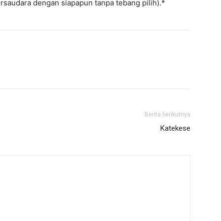
rsaudara dengan siapapun tanpa tebang pilih).*
Berita berikutnya
Katekese