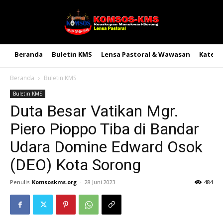
Beranda
Buletin KMS
Lensa Pastoral & Wawasan
Kateke
Beranda
Buletin KMS
Buletin KMS
Duta Besar Vatikan Mgr.
Piero Pioppo Tiba di Bandar
Udara Domine Edward Osok
(DEO) Kota Sorong
Penulis
Komsoskms.org
-
28 Juni 2023
484