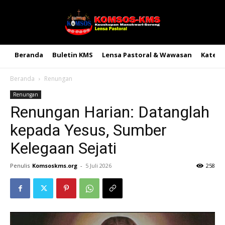
Beranda
Buletin KMS
Lensa Pastoral & Wawasan
Kateke
Beranda
Renungan
Renungan
Renungan Harian: Datanglah
kepada Yesus, Sumber
Kelegaan Sejati
Penulis
Komsoskms.org
-
5 Juli 2026
258