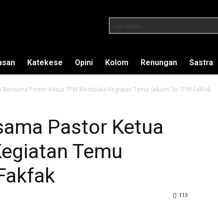
cari berita...
asan
Katekese
Opini
Kolom
Renungan
Sastra
ti Bersama Pastor Ketua TPW Membuka Kegiatan Temu Sekami Se-TPW Fakfak
rsama Pastor Ketua
egiatan Temu
Fakfak
113