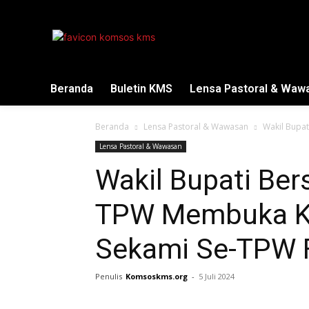
Beranda
Buletin KMS
Lensa Pastoral & Waw
Beranda
Lensa Pastoral & Wawasan
Wakil Bupa
Lensa Pastoral & Wawasan
Wakil Bupati Be
TPW Membuka K
Sekami Se-TPW 
Penulis
Komsoskms.org
-
5 Juli 2024