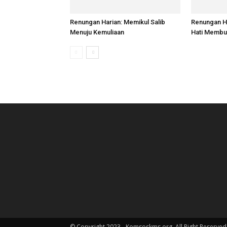
Renungan Harian: Memikul Salib
Renungan H
Menuju Kemuliaan
Hati Membu
© Copyright 2023 - Komsoskms.org. All Right Reserved