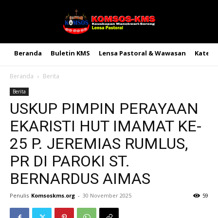
Beranda
Buletin KMS
Lensa Pastoral & Wawasan
Kateke
Beranda
Berita
Berita
USKUP PIMPIN PERAYAAN
EKARISTI HUT IMAMAT KE-
25 P. JEREMIAS RUMLUS,
PR DI PAROKI ST.
BERNARDUS AIMAS
Penulis
Komsoskms.org
-
30 November 2025
59