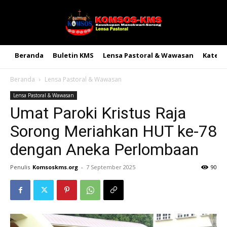
Beranda
Buletin KMS
Lensa Pastoral & Wawasan
Kateke
Beranda
Lensa Pastoral & Wawasan
Lensa Pastoral & Wawasan
Umat Paroki Kristus Raja
Sorong Meriahkan HUT ke-78
dengan Aneka Perlombaan
Penulis
Komsoskms.org
-
7 September 2025
90