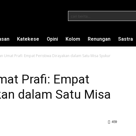
cari berita...
asan
Katekese
Opini
Kolom
Renungan
Sastra
an Umat Prafi: Empat Peristiwa Dirayakan dalam Satu Misa Syukur
mat Prafi: Empat
kan dalam Satu Misa
459