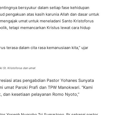
entingnya bersyukur dalam setiap fase kehidupan
ud pengakuan atas kasih karunia Allah dan dasar untuk
 mengajak umat untuk meneladani Santo Kristoforus
olik, tetapi memancarkan Kristus lewat cara hidup
s terasa dalam cita rasa kemanusiaan kita,” ujar
i St. Kristoforus dan umat
esiasi atas pengabdian Pastor Yohanes Sunyata
ani umat Paroki Prafi dan TPW Manokwari. “Kami
at, dan kesetiaan pelayanan Romo Nyoto,”
or Yoseph Nugroho Tri Sumartono, Pr sebagai pastor