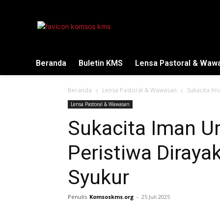
Beranda
Buletin KMS
Lensa Pastoral & Waw
Beranda
Lensa Pastoral & Wawasan
Sukacita Im
Lensa Pastoral & Wawasan
Sukacita Iman U
Peristiwa Diraya
Syukur
Penulis
Komsoskms.org
-
25 Juli 2025