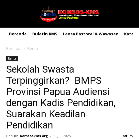
Beranda
Buletin KMS
Lensa Pastoral & Wawasan
Kateke
Beranda
Berita
Berita
Sekolah Swasta
Terpinggirkan? BMPS
Provinsi Papua Audiensi
dengan Kadis Pendidikan,
Suarakan Keadilan
Pendidikan
Penulis
Komsoskms.org
-
30 Juli 2025
75