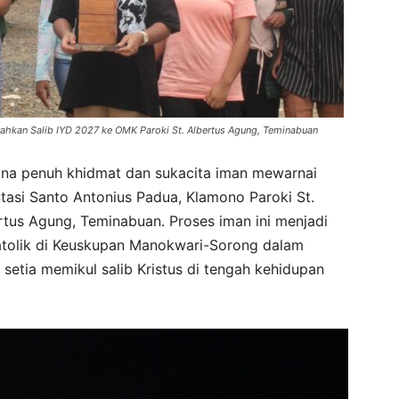
ahkan Salib IYD 2027 ke OMK Paroki St. Albertus Agung, Teminabuan
 penuh khidmat dan sukacita iman mewarnai
 Stasi Santo Antonius Padua, Klamono Paroki St.
rtus Agung, Teminabuan. Proses iman ini menjadi
Katolik di Keuskupan Manokwari-Sorong dalam
etia memikul salib Kristus di tengah kehidupan