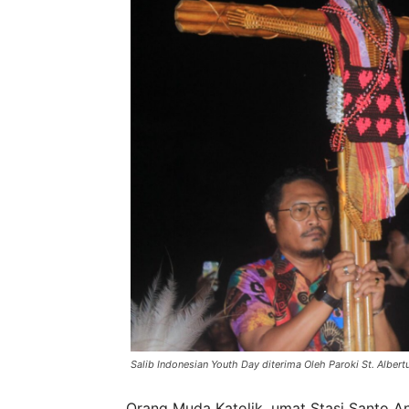
Salib Indonesian Youth Day diterima Oleh Paroki St. Alber
Orang Muda Katolik, umat Stasi Santo An