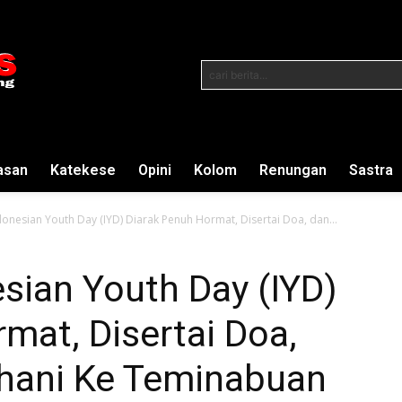
cari berita...
asan
Katekese
Opini
Kolom
Renungan
Sastra
ndonesian Youth Day (IYD) Diarak Penuh Hormat, Disertai Doa, dan...
esian Youth Day (IYD)
mat, Disertai Doa,
hani Ke Teminabuan