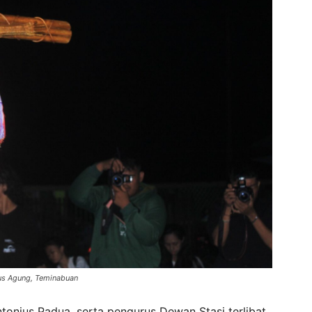
tus Agung, Teminabuan
tonius Padua, serta pengurus Dewan Stasi terlibat