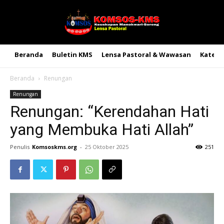
Beranda
Buletin KMS
Lensa Pastoral & Wawasan
Kateke
Beranda
Renungan
Renungan
Renungan: “Kerendahan Hati
yang Membuka Hati Allah”
Penulis
Komsoskms.org
-
25 Oktober 2025
251