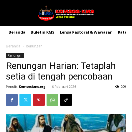
Beranda
Buletin KMS
Lensa Pastoral & Wawasan
Kateke
Beranda
Renungan
Renungan
Renungan Harian: Tetaplah
setia di tengah pencobaan
Penulis
Komsoskms.org
-
16 Februari 2026
209