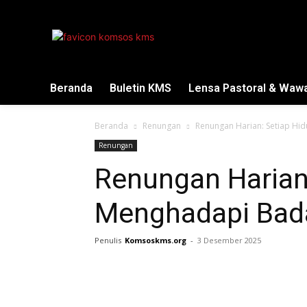
Beranda
Buletin KMS
Lensa Pastoral & Waw
Beranda
Renungan
Renungan Harian: Setiap Hi
Renungan
Renungan Harian:
Menghadapi Bad
Penulis
Komsoskms.org
-
3 Desember 2025