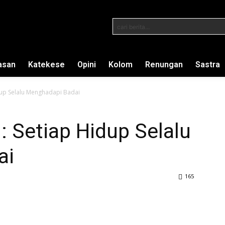
cari berita...
asan
Katekese
Opini
Kolom
Renungan
Sastra
dup Selalu Menghadapi Badai
 Setiap Hidup Selalu
ai
165