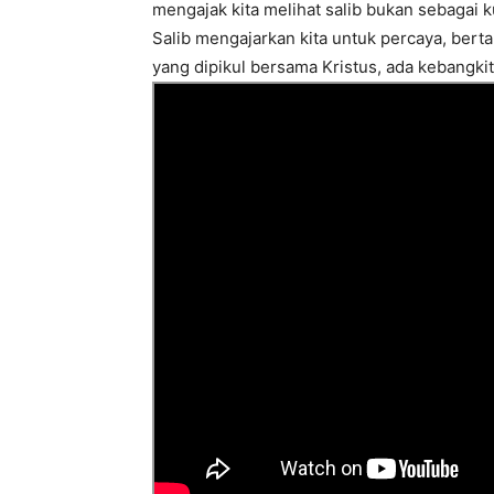
mengajak kita melihat salib bukan sebagai k
Salib mengajarkan kita untuk percaya, bert
yang dipikul bersama Kristus, ada kebangkit