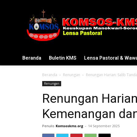
Beranda
Buletin KMS
Lensa Pastoral & Waw
Beranda
Renungan
Renungan Harian: Salib Tand
Renungan
Renungan Harian
Kemenangan dan
Penulis
Komsoskms.org
-
14 September 2025