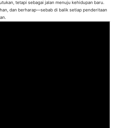
utukan, tetapi sebagai jalan menuju kehidupan baru.
ahan, dan berharap—sebab di balik setiap penderitaan
an.