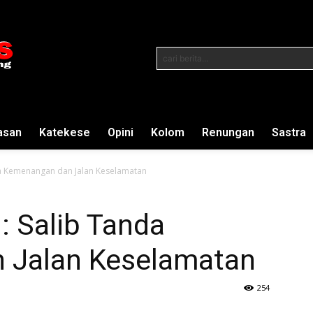
cari berita...
asan
Katekese
Opini
Kolom
Renungan
Sastra
a Kemenangan dan Jalan Keselamatan
: Salib Tanda
 Jalan Keselamatan
254