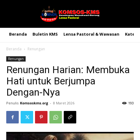
Beranda
Buletin KMS
Lensa Pastoral & Wawasan
Kateke
Beranda
Renungan
Renungan
Renungan Harian: Membuka
Hati untuk Berjumpa
Dengan-Nya
Penulis
Komsoskms.org
-
8 Maret 2026
193