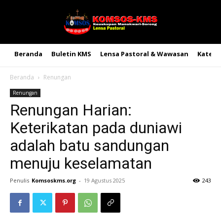
Beranda
Buletin KMS
Lensa Pastoral & Wawasan
Kateke
Beranda
Renungan
Renungan
Renungan Harian:
Keterikatan pada duniawi
adalah batu sandungan
menuju keselamatan
Penulis
Komsoskms.org
-
19 Agustus 2025
243