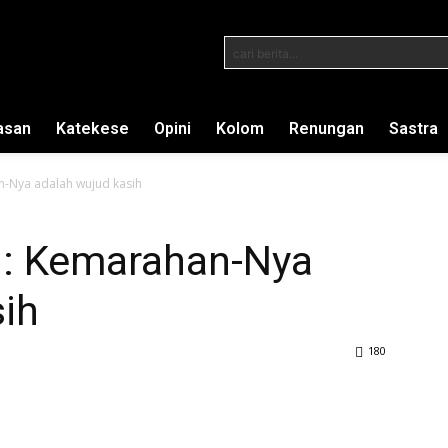
cari berita...
asan
Katekese
Opini
Kolom
Renungan
Sastra
-Nya adalah wujud kasih
n: Kemarahan-Nya
sih
180