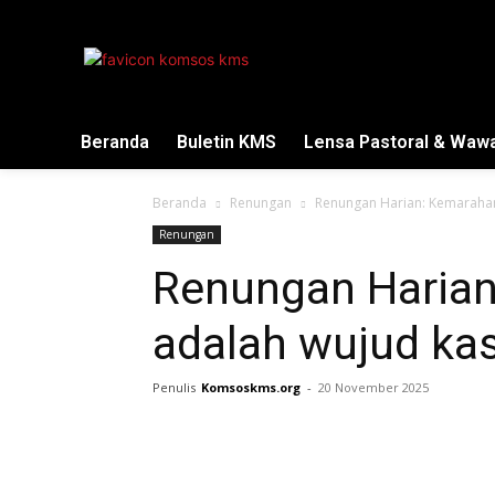
Beranda
Buletin KMS
Lensa Pastoral & Waw
Beranda
Renungan
Renungan Harian: Kemarahan
Renungan
Renungan Haria
adalah wujud ka
Penulis
Komsoskms.org
-
20 November 2025