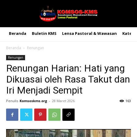
Beranda
Buletin KMS
Lensa Pastoral & Wawasan
Kateke
Beranda
Renungan
Renungan
Renungan Harian: Hati yang
Dikuasai oleh Rasa Takut dan
Iri Menjadi Sempit
Penulis
Komsoskms.org
-
28 Maret 2026
163