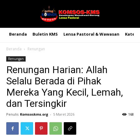
Beranda
Buletin KMS
Lensa Pastoral & Wawasan
Kateke
Beranda
Renungan
Renungan
Renungan Harian: Allah
Selalu Berada di Pihak
Mereka Yang Kecil, Lemah,
dan Tersingkir
Penulis
Komsoskms.org
-
5 Maret 2026
168