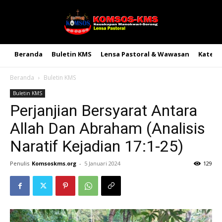
Beranda
Buletin KMS
Lensa Pastoral & Wawasan
Kateke
Beranda
Buletin KMS
Buletin KMS
Perjanjian Bersyarat Antara
Allah Dan Abraham (Analisis
Naratif Kejadian 17:1-25)
Penulis
Komsoskms.org
-
5 Januari 2024
129