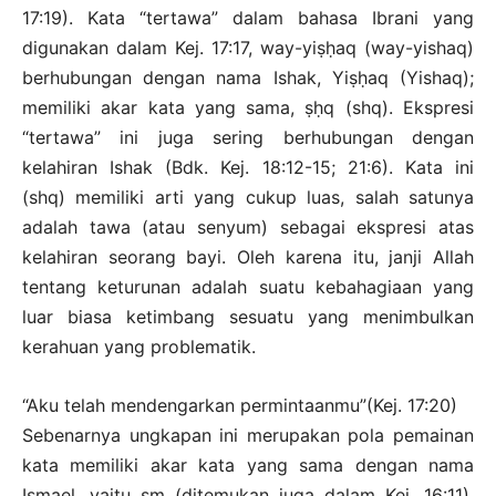
17:19). Kata “tertawa” dalam bahasa Ibrani yang
digunakan dalam Kej. 17:17, way-yiṣḥaq (way-yishaq)
berhubungan dengan nama Ishak, Yiṣḥaq (Yishaq);
memiliki akar kata yang sama, ṣḥq (shq). Ekspresi
“tertawa” ini juga sering berhubungan dengan
kelahiran Ishak (Bdk. Kej. 18:12-15; 21:6). Kata ini
(shq) memiliki arti yang cukup luas, salah satunya
adalah tawa (atau senyum) sebagai ekspresi atas
kelahiran seorang bayi. Oleh karena itu, janji Allah
tentang keturunan adalah suatu kebahagiaan yang
luar biasa ketimbang sesuatu yang menimbulkan
kerahuan yang problematik.
“Aku telah mendengarkan permintaanmu”(Kej. 17:20)
Sebenarnya ungkapan ini merupakan pola pemainan
kata memiliki akar kata yang sama dengan nama
Ismael, yaitu sm (ditemukan juga dalam Kej. 16:11).