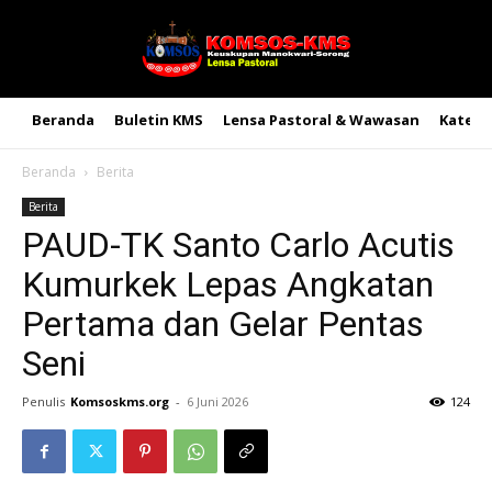
Beranda
Buletin KMS
Lensa Pastoral & Wawasan
Kateke
Beranda
Berita
Berita
PAUD-TK Santo Carlo Acutis
Kumurkek Lepas Angkatan
Pertama dan Gelar Pentas
Seni
Penulis
Komsoskms.org
-
6 Juni 2026
124