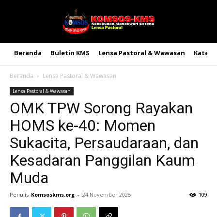
Beranda
Buletin KMS
Lensa Pastoral & Wawasan
Kateke
Beranda
Lensa Pastoral & Wawasan
Lensa Pastoral & Wawasan
OMK TPW Sorong Rayakan
HOMS ke-40: Momen
Sukacita, Persaudaraan, dan
Kesadaran Panggilan Kaum
Muda
Penulis
Komsoskms.org
-
24 November 2025
109