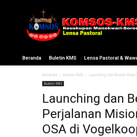
Beranda
Buletin KMS
Lensa Pastoral & Waw
Beranda
Buletin KMS
Launching dan Bedah Buku P
Buletin KMS
Launching dan B
Perjalanan Misio
OSA di Vogelkoo