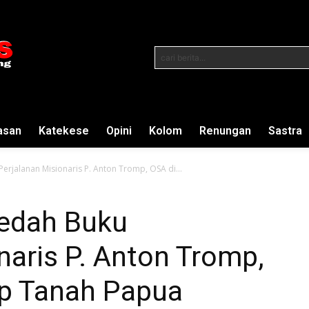
cari berita...
asan
Katekese
Opini
Kolom
Renungan
Sastra
erjalanan Misionaris P. Anton Tromp, OSA di...
edah Buku
naris P. Anton Tromp,
p Tanah Papua