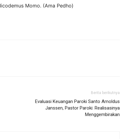
 Nicodemus Momo. (Ama Pedho)
Berita berikutnya
Evaluasi Keuangan Paroki Santo Arnoldus
Janssen, Pastor Paroki: Realisasinya
Menggembirakan