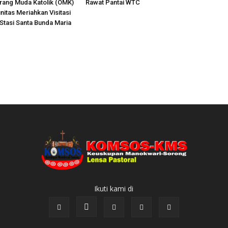
Orang Muda Katolik (OMK)
Rawat Pantai WTC
nitas Meriahkan Visitasi
 Stasi Santa Bunda Maria
Ikuti kami di