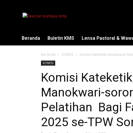
Beranda
Buletin KMS
Lensa Pastoral & Waw
Beranda
KOMISI
Komisi Kateketik Keuskupan Man
KOMISI
Komisi Kateketi
Manokwari-soro
Pelatihan Bagi F
2025 se-TPW So