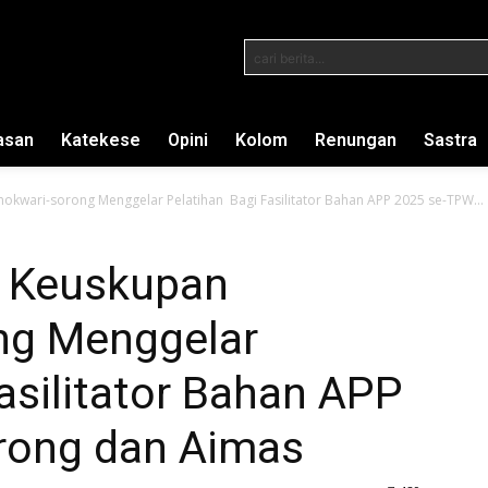
cari berita...
asan
Katekese
Opini
Kolom
Renungan
Sastra
okwari-sorong Menggelar Pelatihan Bagi Fasilitator Bahan APP 2025 se-TPW...
k Keuskupan
ng Menggelar
asilitator Bahan APP
rong dan Aimas