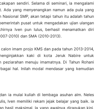
cakapan sendiri. Selama di seminari, ia mengalami
t. Ada yang menyenangkan namun ada pula yang
n Nasional SMP, akan tetapi tahun itu adalah tahun
pemerintah pusat untuk mengadakan ujian ulangan
irnya Iven pun lulus, berhasil menamatkan diri
(2007-2010) dan SMA (2010-2013).
i calon imam projo KMS dan pada tahun 2013-2014,
menginjakkan kaki di kota Jeruk Nabire untuk
an peziarahan menuju imamatnya. Di Tahun Rohani
erbagai hal. Inilah modal mendasar yang kemudian
dan ia mulai kuliah di lembaga asuhan alm. Neles
is, Iven memiliki rekam jejak belajar yang baik. ia
n hasil maksimal. Ia yang awalnya diragukan kini,