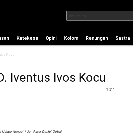
cari berita...
asan
Katekese
Opini
Kolom
Renungan
Sastra
Ivos Kocu
D. Iventus Ivos Kocu
511
a Uskup (tengah) dan Pater Daniel Gobai