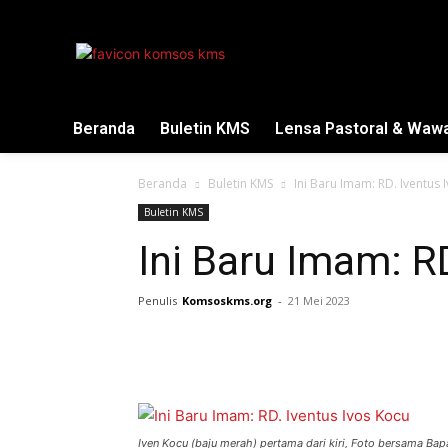
Beranda
Buletin KMS
Lensa Pastoral & Waw
Beranda
Buletin KMS
Ini Baru Imam: RD. Iventus 
Buletin KMS
Ini Baru Imam: R
Penulis
Komsoskms.org
-
21 Mei 2023
Iven Kocu (baju merah) pertama dari kiri, Foto bersama Bap