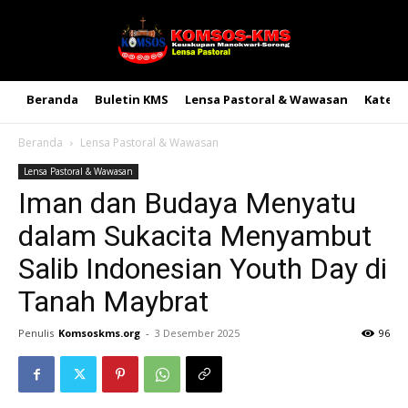
Beranda
Buletin KMS
Lensa Pastoral & Wawasan
Kateke
Beranda
Lensa Pastoral & Wawasan
Lensa Pastoral & Wawasan
Iman dan Budaya Menyatu
dalam Sukacita Menyambut
Salib Indonesian Youth Day di
Tanah Maybrat
Penulis
Komsoskms.org
-
3 Desember 2025
96