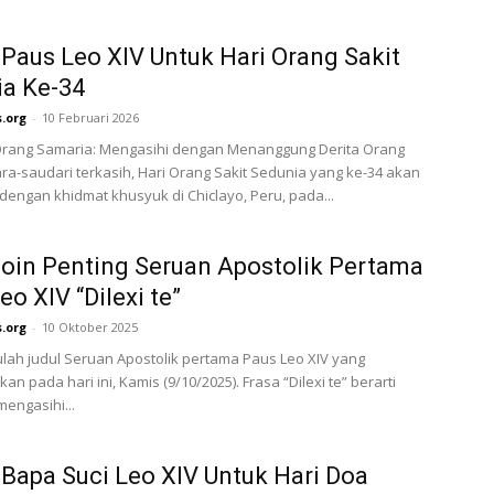
Paus Leo XIV Untuk Hari Orang Sakit
a Ke-34
.org
-
10 Februari 2026
Orang Samaria: Mengasihi dengan Menanggung Derita Orang
ra-saudari terkasih, Hari Orang Sakit Sedunia yang ke-34 akan
dengan khidmat khusyuk di Chiclayo, Peru, pada...
oin Penting Seruan Apostolik Pertama
eo XIV “Dilexi te”
.org
-
10 Oktober 2025
 itulah judul Seruan Apostolik pertama Paus Leo XIV yang
kan pada hari ini, Kamis (9/10/2025). Frasa “Dilexi te” berarti
mengasihi...
Bapa Suci Leo XIV Untuk Hari Doa