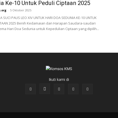
a Ke-10 Untuk Peduli Ciptaan 2025
.org
-
5 Oktober 2025
A SUCI PAUS LEO XIV UNTUK HARI DOA SEDUNIA KE-10 UNTUK
PTAAN 2025 Benih Kedamaian dan Harapan Saudara-saudari
Tema Hari Doa Sedunia untuk Kepedulian Ciptaan yang dipilih...
Ikuti kami di