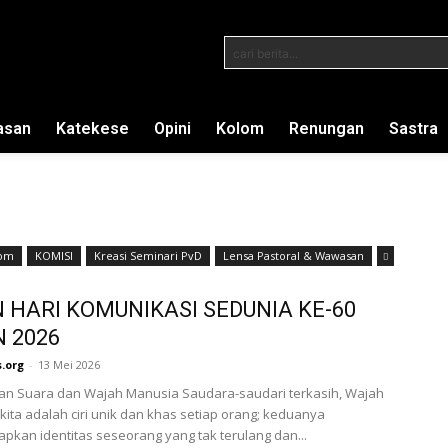
cari berita...
asan
Katekese
Opini
Kolom
Renungan
Sastra
om
KOMISI
Kreasi Seminari PvD
Lensa Pastoral & Wawasan
 HARI KOMUNIKASI SEDUNIA KE-60
 2026
.org
-
13 Mei 2026
kan Suara dan Wajah Manusia Saudara-saudari terkasih, Wajah
kita adalah ciri unik dan khas setiap orang; keduanya
kan identitas seseorang yang tak terulang dan...