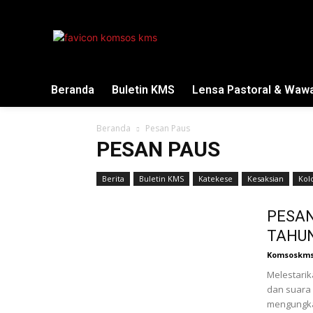
Beranda
Buletin KMS
Lensa Pastoral & Waw
Beranda
Pesan Paus
PESAN PAUS
Berita
Buletin KMS
Katekese
Kesaksian
Kol
PESAN
TAHUN
Komsoskms
Melestari
dan suara 
mengungkap