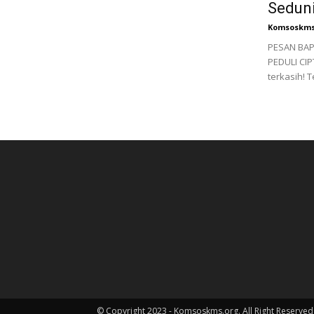
Seduni
Komsoskms
PESAN BAP
PEDULI CI
terkasih! 
© Copyright 2023 - Komsoskms.org. All Right Reserved