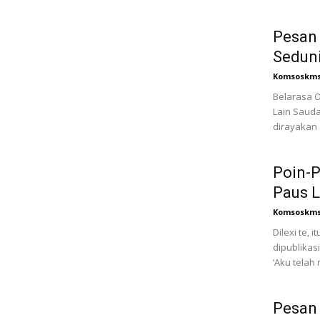
Pesan 
Seduni
Komsoskms
Belarasa 
Lain Sauda
dirayakan 
Poin-P
Paus L
Komsoskms
Dilexi te,
dipublikasi
‘Aku telah 
Pesan 