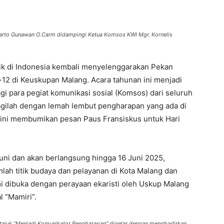
yarto Gunawan O.Carm didampingi Ketua Komsos KWI Mgr. Kornelis
 di Indonesia kembali menyelenggarakan Pekan
-12 di Keuskupan Malang. Acara tahunan ini menjadi
agi para pegiat komunikasi sosial (Komsos) dari seluruh
gilah dengan lemah lembut pengharapan yang ada di
i ini membumikan pesan Paus Fransiskus untuk Hari
uni dan akan berlangsung hingga 16 Juni 2025,
lah titik budaya dan pelayanan di Kota Malang dan
esmi dibuka dengan perayaan ekaristi oleh Uskup Malang
al “Mamiri”.
ajuk “Menjadi Komunikator Pengharapan” digelar dengan menghadirkan