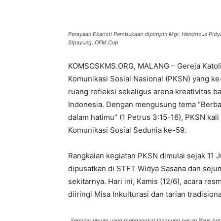
Perayaan Ekaristi Pembukaan dipimpin Mgr. Hendricus Pid
Sipayung, OFM.Cup
KOMSOSKMS.ORG, MALANG – Gereja Katolik
Komunikasi Sosial Nasional (PKSN) yang ke
ruang refleksi sekaligus arena kreativitas b
Indonesia. Dengan mengusung tema “Berba
dalam hatimu” (1 Petrus 3:15-16), PKSN kal
Komunikasi Sosial Sedunia ke-59.
Rangkaian kegiatan PKSN dimulai sejak 11 J
dipusatkan di STFT Widya Sasana dan sejum
sekitarnya. Hari ini, Kamis (12/6), acara r
diiringi Misa Inkulturasi dan tarian tradision
Seminar umum yang mengangkat langsung pesan Paus bert