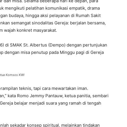
r dan misa. Selama beberapa hari ke depan, para
uk mengikuti pelatihan komunikasi empatik, drama
an budaya, hingga aksi pelayanan di Rumah Sakit
nkan semangat sinodalitas Gereja: berjalan bersama,
m wajah konkret masyarakat.
/6) di SMAK St. Albertus (Dempo) dengan pertunjukan
tup dengan misa penutup pada Minggu pagi di Gereja
etua Komsos KWI
rampilan teknis, tapi cara mewartakan iman.
an,” kata Romo Jemmy Pantauw, ketua panitia, sembari
eja belajar menjadi suara yang ramah di tengah
lah sekadar konsep spiritual, melainkan tindakan