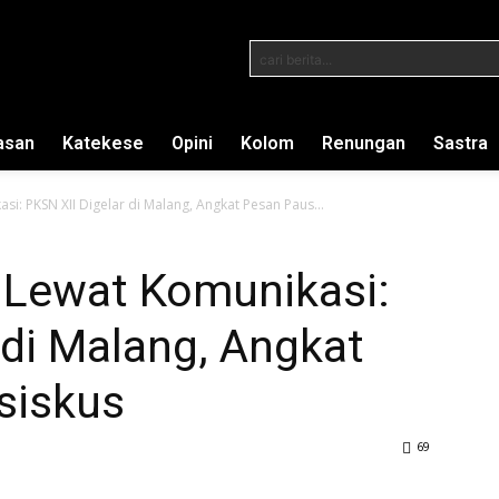
cari berita...
asan
Katekese
Opini
Kolom
Renungan
Sastra
i: PKSN XII Digelar di Malang, Angkat Pesan Paus...
 Lewat Komunikasi:
 di Malang, Angkat
siskus
69