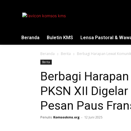
Beranda
Buletin KMS
Lensa Pastoral & Waw
Beranda
Berita
Berbagi Harapan Lewat Komunikas
Berita
Berbagi Harapan
PKSN XII Digelar
Pesan Paus Fran
Penulis
Komsoskms.org
-
12 Juni 2025