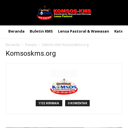
Beranda
Buletin KMS
Lensa Pastoral & Wawasan
Kateke
Beranda
Penulis
Dikirim oleh Komsoskms.org
Komsoskms.org
1132 KIRIMAN
0 KOMENTAR