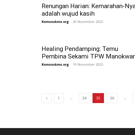
Renungan Harian: Kemarahan-Ny
adalah wujud kasih
Komsoskms.org
-
20 November 2025
Healing Pendamping: Temu
Pembina Sekami TPW Manokwar
Komsoskms.org
-
19 November 2025
...
...
1
34
35
36