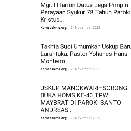
Mgr. Hilarion Datus Lega Pimpin
Perayaan Syukur 78 Tahun Paroki
Kristus...
Komsoskms.org
-
24 November 2025
Takhta Suci Umumkan Uskup Bar
Larantuka: Pastor Yohanes Hans
Monteiro
Komsoskms.org
-
23 November 2025
USKUP MANOKWARI–SORONG
BUKA HOMS KE-40 TPW
MAYBRAT DI PAROKI SANTO
ANDREAS...
Komsoskms.org
-
22 November 2025