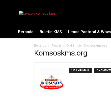
Beranda
Buletin KMS
Lensa Pastoral & Waw
Beranda
Penulis
Dikirim oleh Komsoskms.org
Komsoskms.org
1132 KIRIMAN
0 KOMENT