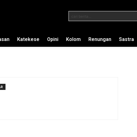
cari berita...
asan
Katekese
Opini
Kolom
Renungan
Sastra
AR